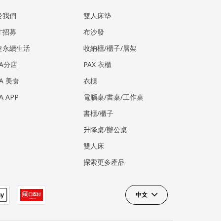
於我們
雙人床墊
才招募
布沙發
造永續生活
收納櫃/櫃子/層架
EA分店
PAX 衣櫃
EA 美食
衣櫃
EA APP
電腦桌/書桌/工作桌
書櫃/櫃子
升降桌/辦公桌
雙人床
探索更多產品
中文