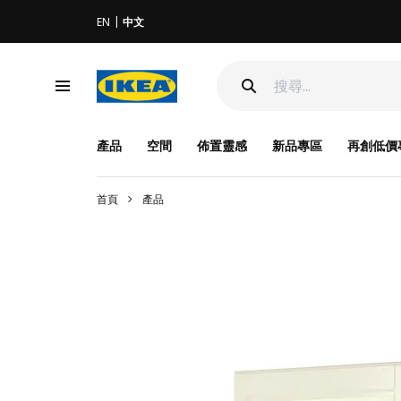
EN
中文
產品
空間
佈置靈感
新品專區
再創低價
首頁
產品