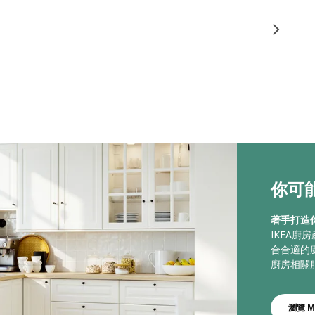
你可能
著手打造
IKEA
合合適的
廚房相關
瀏覽 M