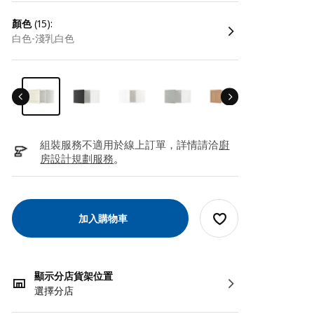
顏色
(15):
白色-淺乳白色
組裝服務不適用於線上訂單，詳情請洽
廚
房設計規劃服務
。
加入購物車
顯示分店貨架位置
選擇分店