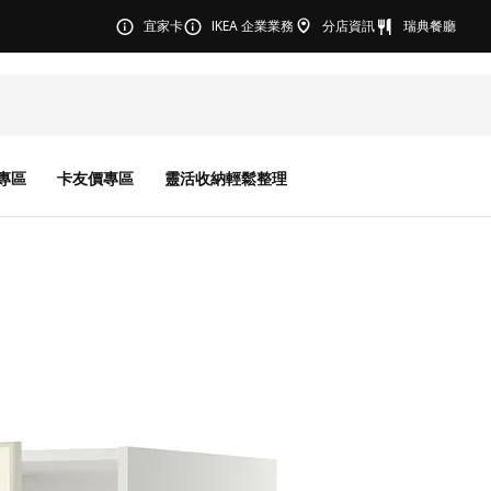
宜家卡
IKEA 企業業務
分店資訊
瑞典餐廳
專區
卡友價專區
靈活收納輕鬆整理