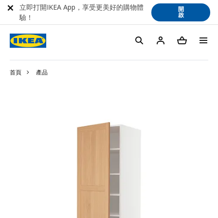
立即打開IKEA App，享受更美好的購物體
開
啟
驗！
首頁
產品