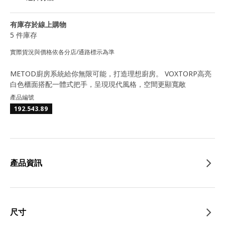
有庫存於線上購物
5 件庫存
實際貨況與價格依各分店/通路標示為準
METOD廚房系統給你無限可能，打造理想廚房。 VOXTORP高亮
白色櫃面搭配一體式把手，呈現現代風格，空間更顯寬敞
產品編號
192.543.89
產品資訊
尺寸