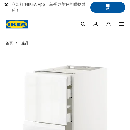
立即打開IKEA App，享受更美好的購物體
開
啟
驗！
首頁
產品