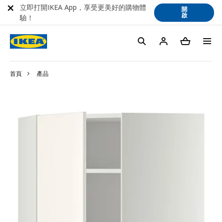
立即打開IKEA App，享受更美好的購物體
開
啟
驗！
首頁
產品