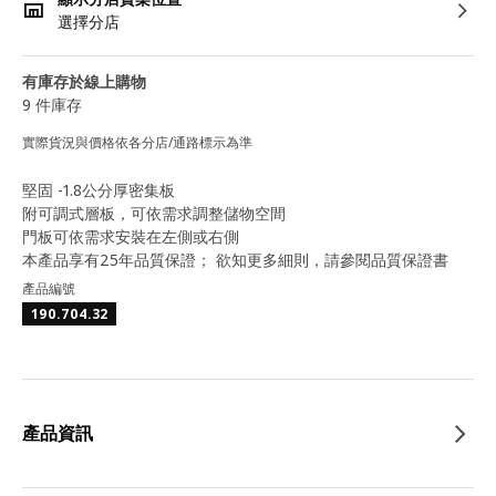
選擇分店
有庫存於線上購物
9 件庫存
實際貨況與價格依各分店/通路標示為準
堅固 -1.8公分厚密集板
附可調式層板，可依需求調整儲物空間
門板可依需求安裝在左側或右側
本產品享有25年品質保證； 欲知更多細則，請參閱品質保證書
產品編號
190.704.32
產品資訊