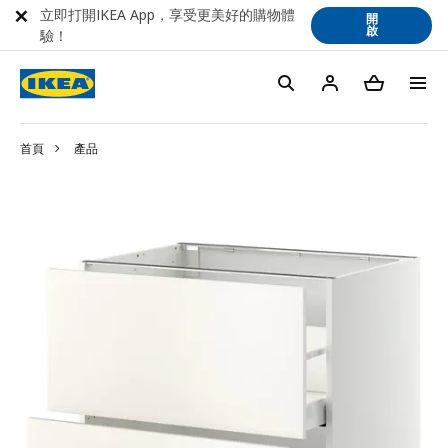
立即打開IKEA App，享受更美好的購物體
開
啟
驗！
首頁
產品