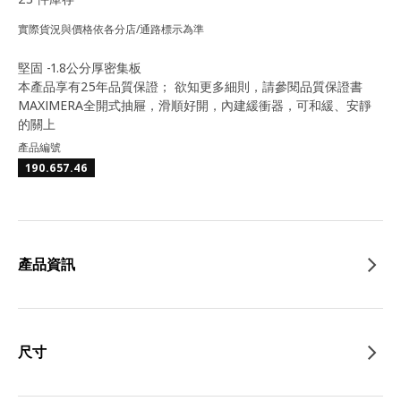
實際貨況與價格依各分店/通路標示為準
堅固 -1.8公分厚密集板
本產品享有25年品質保證； 欲知更多細則，請參閱品質保證書
MAXIMERA全開式抽屜，滑順好開，內建緩衝器，可和緩、安靜
的關上
產品編號
190.657.46
產品資訊
尺寸