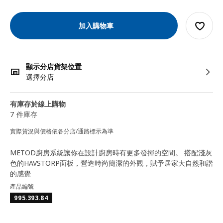
加入購物車
顯示分店貨架位置
選擇分店
有庫存於線上購物
7 件庫存
實際貨況與價格依各分店/通路標示為準
METOD廚房系統讓你在設計廚房時有更多發揮的空間。 搭配淺灰
色的HAVSTORP面板，營造時尚簡潔的外觀，賦予居家大自然和諧
的感覺
產品編號
995.393.84