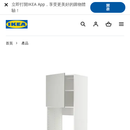
立即打開IKEA App，享受更美好的購物體
開
啟
驗！
首頁
產品