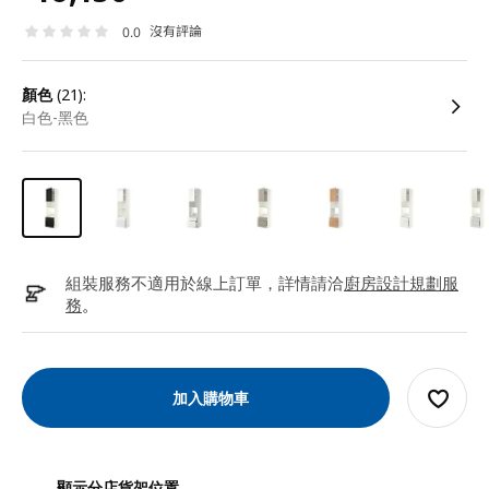
沒有評論
0.0
顏色
(21):
白色-黑色
組裝服務不適用於線上訂單，詳情請洽
廚房設計規劃服
務
。
加入購物車
顯示分店貨架位置