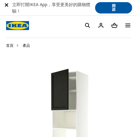
立即打開IKEA App，享受更美好的購物體
開
啟
驗！
首頁
產品