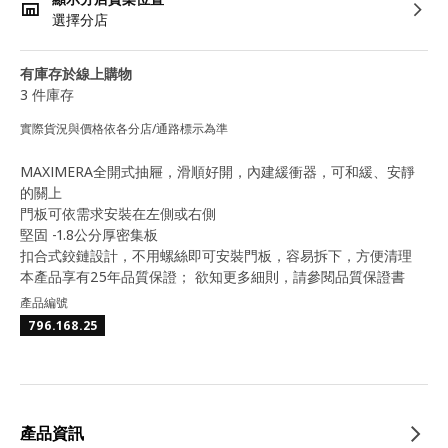
選擇分店
有庫存於線上購物
3 件庫存
實際貨況與價格依各分店/通路標示為準
MAXIMERA全開式抽屜，滑順好開，內建緩衝器，可和緩、安靜
的關上
門板可依需求安裝在左側或右側
堅固 -1.8公分厚密集板
扣合式鉸鏈設計，不用螺絲即可安裝門板，容易拆下，方便清理
本產品享有25年品質保證； 欲知更多細則，請參閱品質保證書
產品編號
796.168.25
產品資訊