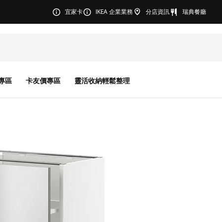
宜家卡
IKEA 企業業務
分店資訊
瑞典餐廳
專區
卡友價專區
靈活收納輕鬆整理