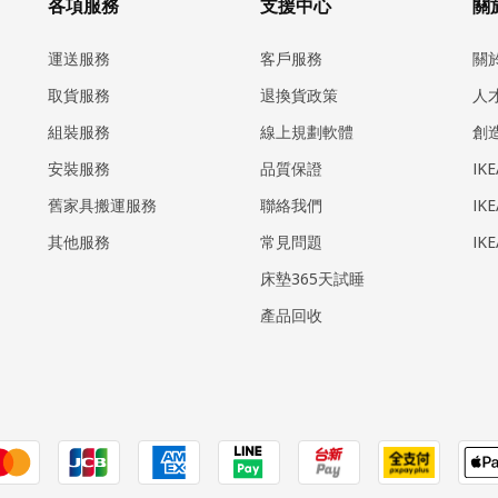
各項服務
支援中心
關於
運送服務
客戶服務
關
取貨服務
退換貨政策
人
組裝服務
線上規劃軟體
創
安裝服務
品質保證
IK
​舊家具搬運服務
聯絡我們
IK
其他服務
常見問題
IK
床墊365天試睡
產品回收