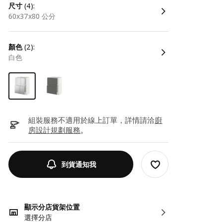
尺寸
(4):
60x37x80 公分
顏色
(2):
白色
組裝服務不適用於線上訂單，詳情請洽
廚
房設計規劃服務
。
到貨通知我
顯示分店貨架位置
選擇分店