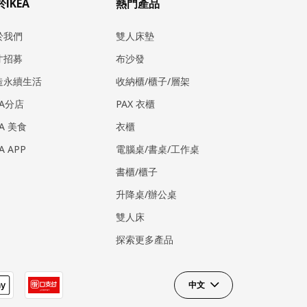
IKEA
熱門產品
於我們
雙人床墊
才招募
布沙發
造永續生活
收納櫃/櫃子/層架
EA分店
PAX 衣櫃
EA 美食
衣櫃
EA APP
電腦桌/書桌/工作桌
書櫃/櫃子
升降桌/辦公桌
雙人床
探索更多產品
中文