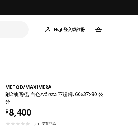
Hej! 登入或註冊
ME
METOD
/
MAXIMERA
附2抽底櫃, 白色/vårsta 不鏽鋼, 60x37x80 公
分
8,400
$
沒有評論
0.0