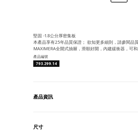
堅固 -1.8公分厚密集板
本產品享有25年品質保證； 欲知更多細則，請參閱品
MAXIMERA全開式抽屜，滑順好開，內建緩衝器，可
產品編號
793.299.14
產品資訊
尺寸