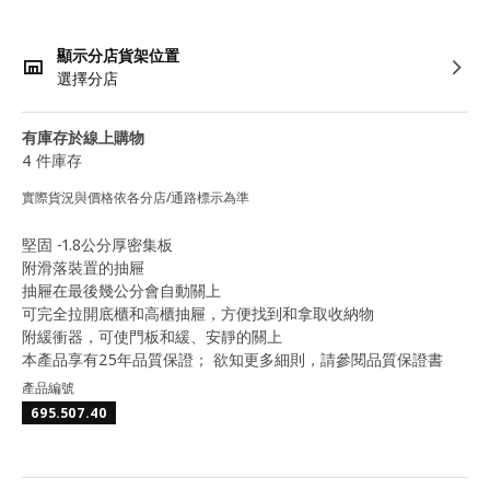
顯示分店貨架位置
選擇分店
有庫存於線上購物
4 件庫存
實際貨況與價格依各分店/通路標示為準
堅固 -1.8公分厚密集板
附滑落裝置的抽屜
抽屜在最後幾公分會自動關上
可完全拉開底櫃和高櫃抽屜，方便找到和拿取收納物
附緩衝器，可使門板和緩、安靜的關上
本產品享有25年品質保證； 欲知更多細則，請參閱品質保證書
產品編號
695.507.40