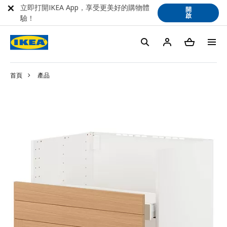
立即打開IKEA App，享受更美好的購物體
開
啟
驗！
首頁
產品