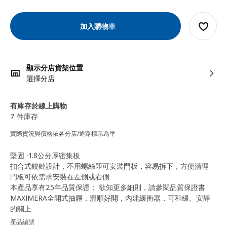
加入購物車
顯示分店貨架位置
選擇分店
有庫存於線上購物
7 件庫存
實際貨況與價格依各分店/通路標示為準
堅固 -1.8公分厚密集板
扣合式鉸鏈設計，不用螺絲即可安裝門板，容易拆下，方便清理
門板可依需求安裝在左側或右側
本產品享有25年品質保證； 欲知更多細則，請參閱品質保證書
MAXIMERA全開式抽屜，滑順好開，內建緩衝器，可和緩、安靜
的關上
產品編號