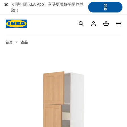
立即打開IKEA App，享受更美好的購物體
開
啟
驗！
首頁
產品