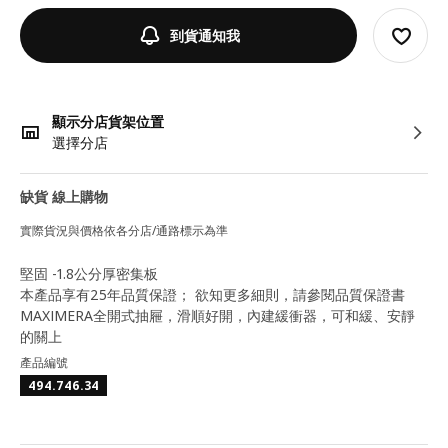
到貨通知我
顯示分店貨架位置
選擇分店
缺貨 線上購物
實際貨況與價格依各分店/通路標示為準
堅固 -1.8公分厚密集板
本產品享有25年品質保證； 欲知更多細則，請參閱品質保證書
MAXIMERA全開式抽屜，滑順好開，內建緩衝器，可和緩、安靜
的關上
產品編號
494.746.34