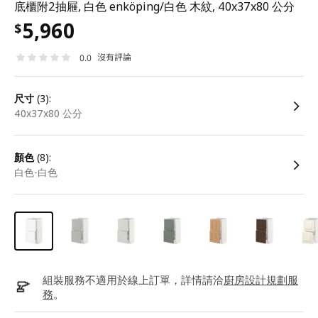
底櫃附2抽屜, 白色 enköping/白色 木紋, 40x37x80 公分
5,960
$
沒有評論
0.0
尺寸
(3):
40x37x80 公分
顏色
(8):
白色-白色
組裝服務不適用於線上訂單，詳情請洽
廚房設計規劃服
務
。