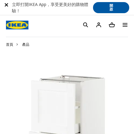
立即打開IKEA App，享受更美好的購物體
開
啟
驗！
首頁
產品