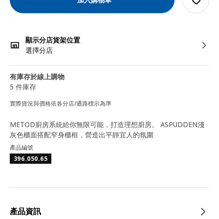
顯示分店貨架位置
選擇分店
有庫存於線上購物
5 件庫存
實際貨況與價格依各分店/通路標示為準
METOD廚房系統給你無限可能，打造理想廚房。 ASPUDDEN淺
灰色櫃面搭配窄身櫃框，營造出平靜宜人的氛圍
產品編號
396.050.65
產品資訊