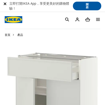
立即打開IKEA App，享受更美好的購物體
開
啟
驗！
首頁
產品