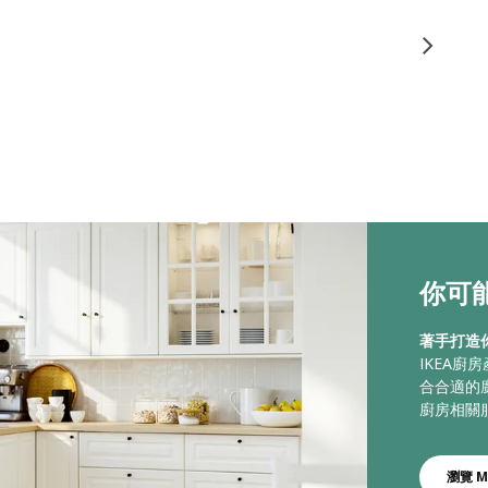
你可能
著手打造
IKEA
合合適的
廚房相關
瀏覽 M