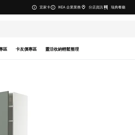
宜家卡
IKEA 企業業務
分店資訊
瑞典餐廳
專區
卡友價專區
靈活收納輕鬆整理