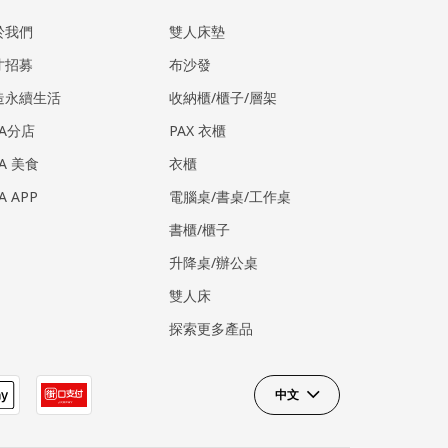
於我們
雙人床墊
才招募
布沙發
造永續生活
收納櫃/櫃子/層架
EA分店
PAX 衣櫃
EA 美食
衣櫃
EA APP
電腦桌/書桌/工作桌
書櫃/櫃子
升降桌/辦公桌
雙人床
探索更多產品
中文