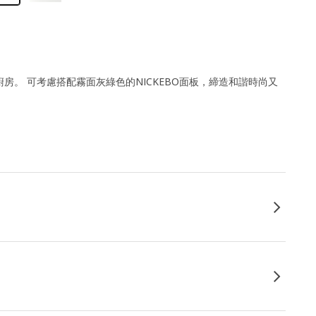
房。 可考慮搭配霧面灰綠色的NICKEBO面板，締造和諧時尚又