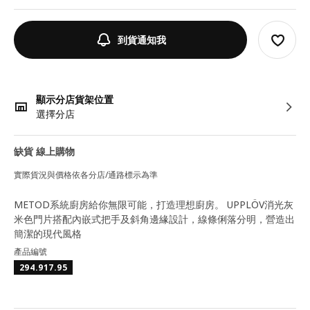
到貨通知我
顯示分店貨架位置
選擇分店
缺貨 線上購物
實際貨況與價格依各分店/通路標示為準
METOD系統廚房給你無限可能，打造理想廚房。 UPPLÖV消光灰
米色門片搭配內嵌式把手及斜角邊緣設計，線條俐落分明，營造出
簡潔的現代風格
產品編號
294.917.95