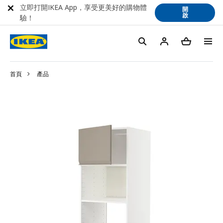
立即打開IKEA App，享受更美好的購物體
開
啟
驗！
首頁
產品