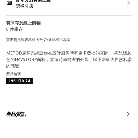
選擇分店
有庫存於線上購物
6 件庫存
實際貨況與價格依各分店/通路標示為準
METOD廚房系統讓你在設計廚房時有更多發揮的空間。 搭配淺灰
色的HAVSTORP面板，營造時尚簡潔的外觀，賦予居家大自然和諧
的感覺
產品編號
196.170.74
產品資訊