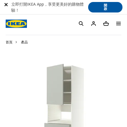
立即打開IKEA App，享受更美好的購物體
開
啟
驗！
首頁
產品