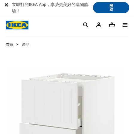
立即打開IKEA App，享受更美好的購物體
開
啟
驗！
首頁
產品