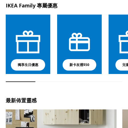
IKEA Family 專屬優惠
獨享生日優惠
新卡友禮$50
兒
最新佈置靈感