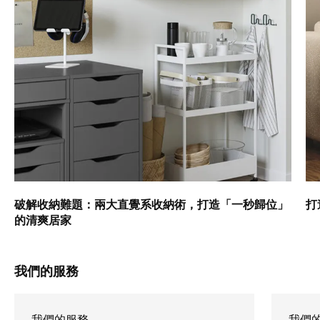
破解收納難題：兩大直覺系收納術，打造「一秒歸位」
打
的清爽居家
我們的服務
我們的服務
我們