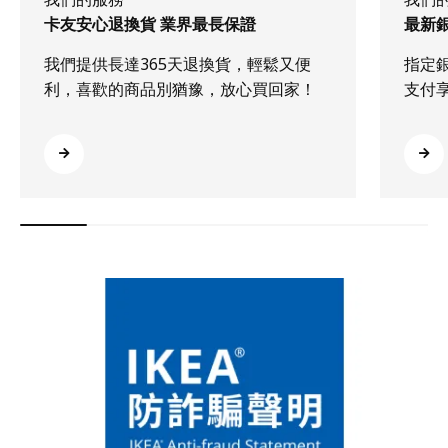
卡友安心退換貨 業界最長保證
最新
我們提供長達365天退換貨，輕鬆又便
指定
利，喜歡的商品別猶豫，放心買回家！
支付