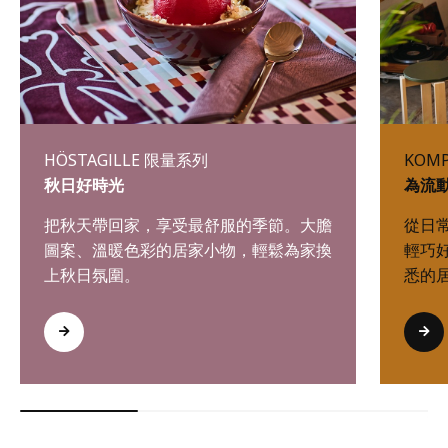
HÖSTAGILLE 限量系列
KOM
秋日好時光
為流
把秋天帶回家，享受最舒服的季節。大膽
從日
圖案、溫暖色彩的居家小物，輕鬆為家換
輕巧
上秋日氛圍。
悉的