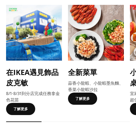
在IKEA遇見飾品
全新菜單
皮克敏
蒜香小龍蝦、小龍蝦墨魚麵、
香菜小龍蝦沙拉
8/1-8/31到分店完成任務拿金
宜
了解更多
色花苗
超
了解更多