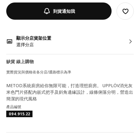
到貨通知我
顯示分店貨架位置
選擇分店
缺貨 線上購物
實際貨況與價格依各分店/通路標示為準
METOD系統廚房給你無限可能，打造理想廚房。 UPPLÖV消光灰
米色門片搭配內嵌式把手及斜角邊緣設計，線條俐落分明，營造出
簡潔的現代風格
產品編號
094.915.22