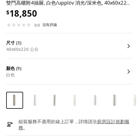
雙門高櫃附4抽屜, 白色/upplöv 消光/深米色, 40x60x220 公分
18,850
$
沒有評論
0.0
尺寸
(3):
40x60x220 公分
顏色
(9):
白色
組裝服務不適用於線上訂單，詳情請洽
廚房設計規劃服
務
。