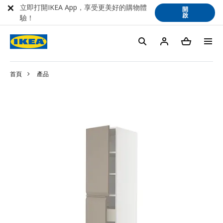
立即打開IKEA App，享受更美好的購物體
開
啟
驗！
首頁
產品