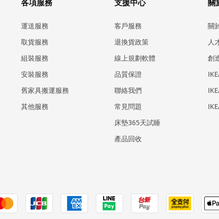
各項服務
支援中心
關於
運送服務
客戶服務
關
取貨服務
退換貨政策
人
組裝服務
線上規劃軟體
創
安裝服務
品質保證
IK
​舊家具搬運服務
聯絡我們
IK
其他服務
常見問題
IK
床墊365天試睡
產品回收