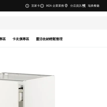
宜家卡
IKEA 企業業務
分店資訊
瑞典餐廳
專區
卡友價專區
靈活收納輕鬆整理