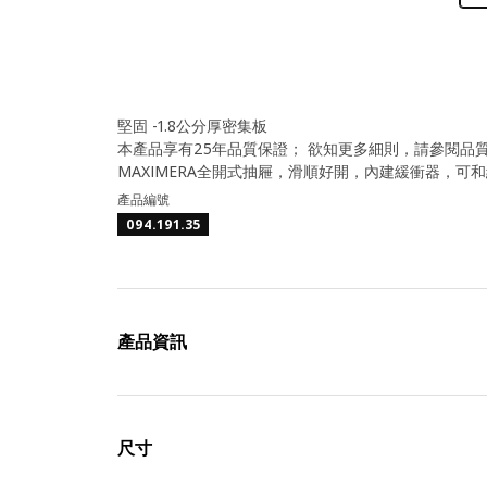
堅固 -1.8公分厚密集板
本產品享有25年品質保證； 欲知更多細則，請參閱品
MAXIMERA全開式抽屜，滑順好開，內建緩衝器，可
產品編號
094.191.35
產品資訊
尺寸