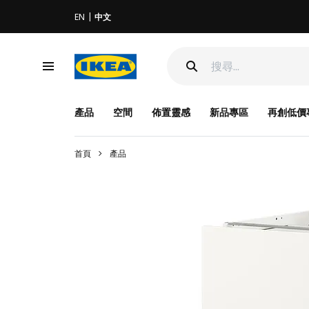
EN
中文
產品
空間
佈置靈感
新品專區
再創低價
首頁
產品