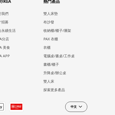
IKEA
熱門產品
於我們
雙人床墊
才招募
布沙發
造永續生活
收納櫃/櫃子/層架
EA分店
PAX 衣櫃
EA 美食
衣櫃
EA APP
電腦桌/書桌/工作桌
書櫃/櫃子
升降桌/辦公桌
雙人床
探索更多產品
中文