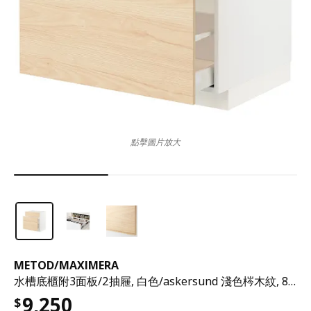
點擊圖片放大
METOD
/
MAXIMERA
水槽底櫃附3面板/2抽屜, 白色/askersund 淺色梣木紋, 80x60x80 公分
9,250
$