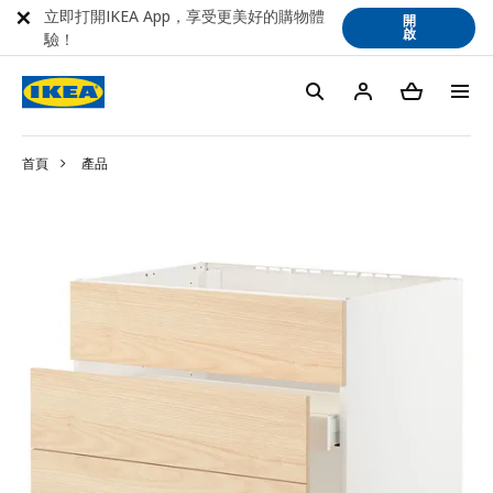
立即打開IKEA App，享受更美好的購物體
開
啟
驗！
首頁
產品