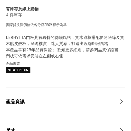
有庫存於線上購物
4 件庫存
實際貨況與價格依各分店/通路標示為準
LERHYTTA門板具有獨特的傳統風格，實木邊框搭配斜角邊緣及實
木貼皮嵌板，呈現樸實、迷人質感，打造出溫馨廚房風格
本產品享有25年品質保證； 欲知更多細則，請參閱品質保證書
門板可依需求安裝在左側或右側
產品編號
104.235.46
產品資訊
尺寸