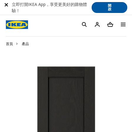
立即打開IKEA App，享受更美好的購物體
開
啟
驗！
首頁
產品