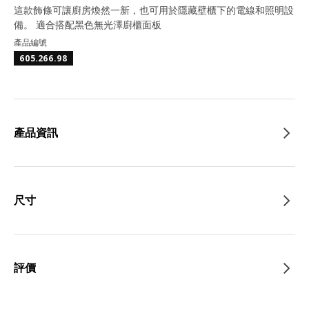
這款飾條可讓廚房煥然一新，也可用於隱藏壁櫃下的電線和照明設
備。 適合搭配黑色無光澤廚櫃面板
產品編號
605.266.98
產品資訊
尺寸
評價