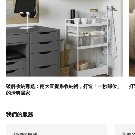
破解收納難題：兩大直覺系收納術，打造「一秒歸位」
打
的清爽居家
我們的服務
我們的服務
我們