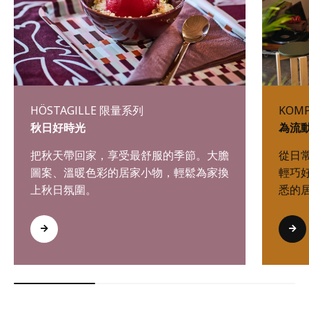
HÖSTAGILLE 限量系列
KOM
秋日好時光
為流
把秋天帶回家，享受最舒服的季節。大膽
從日
圖案、溫暖色彩的居家小物，輕鬆為家換
輕巧
上秋日氛圍。
悉的