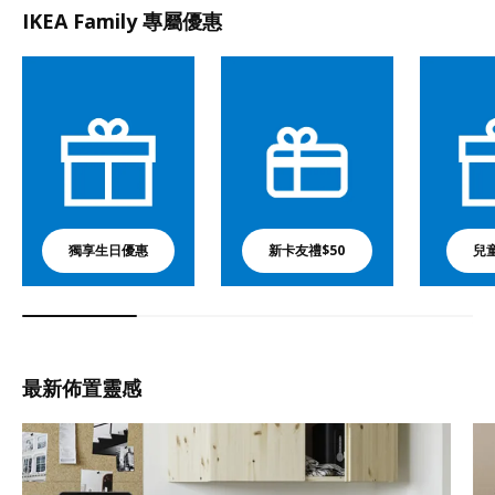
IKEA Family 專屬優惠
獨享生日優惠
新卡友禮$50
兒
最新佈置靈感