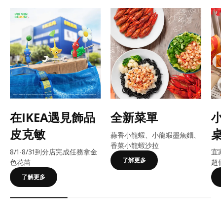
在IKEA遇見飾品
全新菜單
皮克敏
蒜香小龍蝦、小龍蝦墨魚麵、
香菜小龍蝦沙拉
8/1-8/31到分店完成任務拿金
宜
了解更多
色花苗
超
了解更多