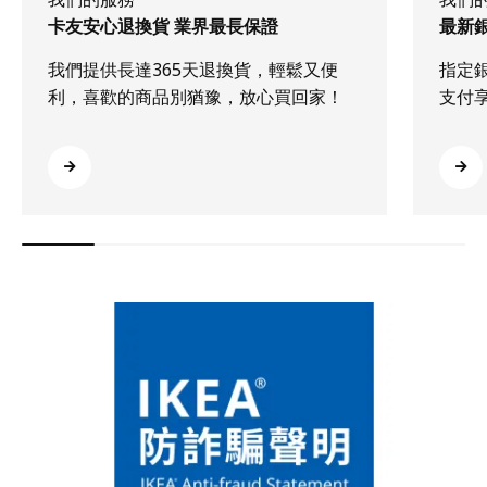
卡友安心退換貨 業界最長保證
最新
我們提供長達365天退換貨，輕鬆又便
指定
利，喜歡的商品別猶豫，放心買回家！
支付