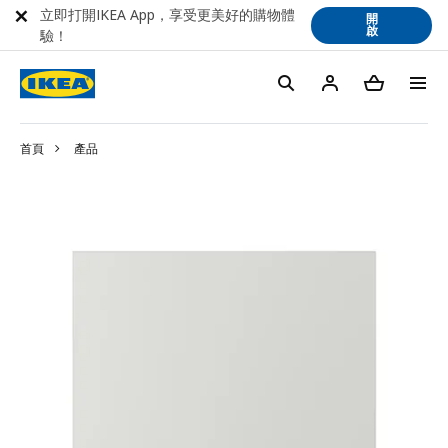
立即打開IKEA App，享受更美好的購物體
開
啟
驗！
首頁
產品