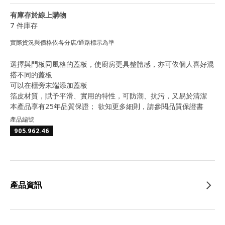
有庫存於線上購物
7 件庫存
實際貨況與價格依各分店/通路標示為準
選擇與門板同風格的蓋板，使廚房更具整體感，亦可依個人喜好混
搭不同的蓋板
可以在櫃旁末端添加蓋板
箔皮材質，賦予平滑、實用的特性，可防潮、抗污，又易於清潔
本產品享有25年品質保證； 欲知更多細則，請參閱品質保證書
產品編號
905.962.46
產品資訊