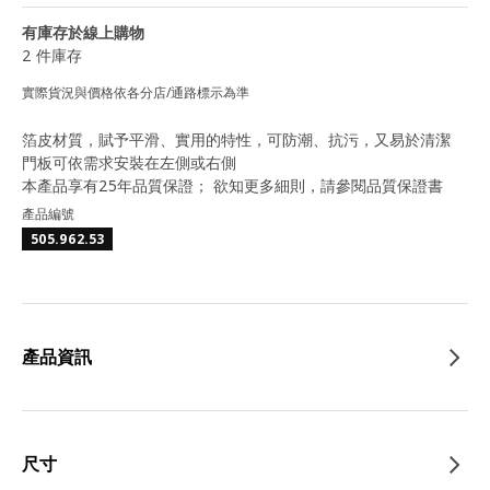
有庫存於線上購物
2 件庫存
實際貨況與價格依各分店/通路標示為準
箔皮材質，賦予平滑、實用的特性，可防潮、抗污，又易於清潔
門板可依需求安裝在左側或右側
本產品享有25年品質保證； 欲知更多細則，請參閱品質保證書
產品編號
505.962.53
產品資訊
尺寸