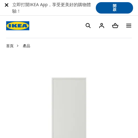
立即打開IKEA App，享受更美好的購物體
開
啟
驗！
首頁
產品