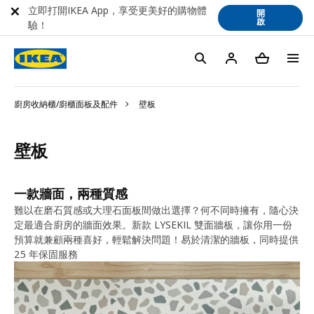
立即打開IKEA App，享受更美好的購物體
開
啟
驗！
廚房收納櫃/廚櫃面板及配件
壁板
壁板
一款牆面，兩種質感
難以在磨石質感或大理石面板間做出選擇？何不同時擁有，隨心決
定最適合廚房的牆面效果。新款 LYSEKIL 雙面牆板，讓你用一份
預算就兼顧兩種喜好，輕鬆解決問題！易於清潔的牆板，同時提供
25 年保固服務