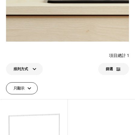
項目總計
1
排列方式
篩選​
只顯示