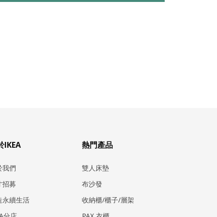
IKEA
熱門產品
於我們
雙人床墊
才招募
布沙發
造永續生活
收納櫃/櫃子/層架
EA分店
PAX 衣櫃