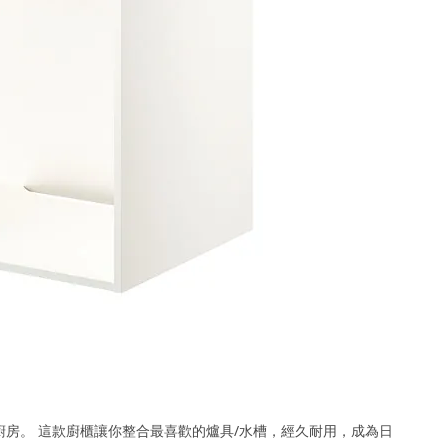
廚房。 這款廚櫃讓你整合最喜歡的爐具/水槽，經久耐用，成為日