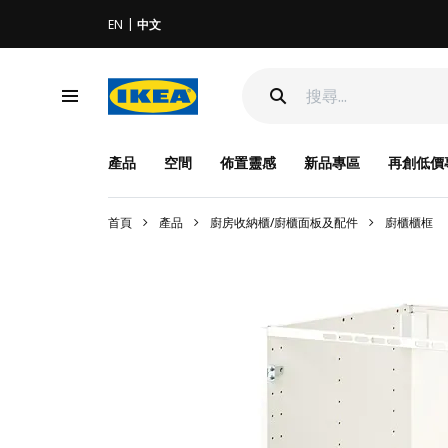
EN
中文
產品
空間
佈置靈感
新品專區
再創低價
首頁
產品
廚房收納櫃/廚櫃面板及配件
廚櫃櫃框