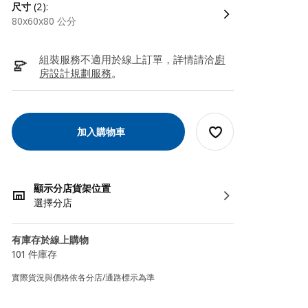
尺寸
(2):
80x60x80 公分
組裝服務不適用於線上訂單，詳情請洽
廚
房設計規劃服務
。
加入購物車
顯示分店貨架位置
選擇分店
有庫存於線上購物
101 件庫存
實際貨況與價格依各分店/通路標示為準