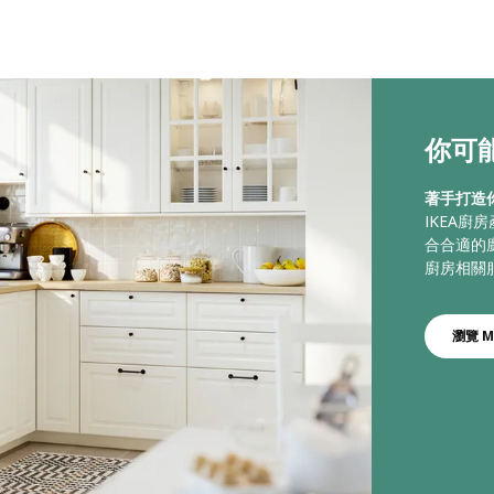
你可能
著手打造
IKEA
合合適的
廚房相關
瀏覽 M