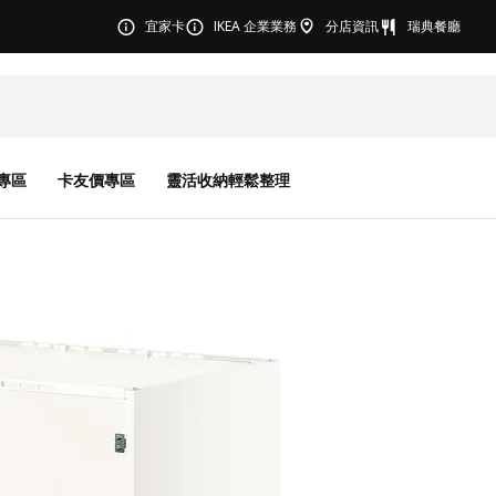
宜家卡
IKEA 企業業務
分店資訊
瑞典餐廳
專區
卡友價專區
靈活收納輕鬆整理