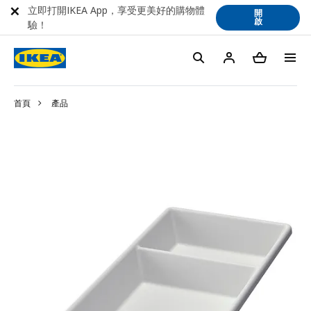
立即打開IKEA App，享受更美好的購物體
開
啟
驗！
首頁
產品