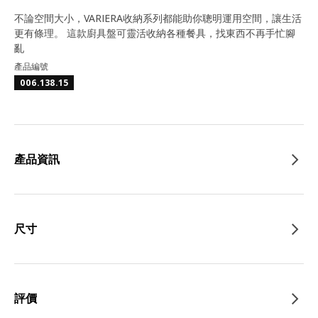
不論空間大小，VARIERA收納系列都能助你聰明運用空間，讓生活
更有條理。 這款廚具盤可 靈活收納各種餐具，找東西不再手忙腳
亂
產品編號
006.138.15
產品資訊
尺寸
評價