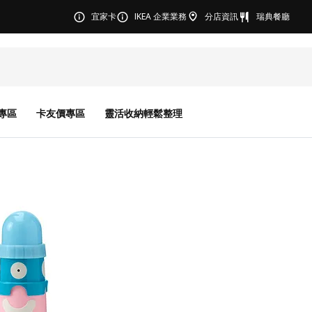
宜家卡
IKEA 企業業務
分店資訊
瑞典餐廳
專區
卡友價專區
靈活收納輕鬆整理