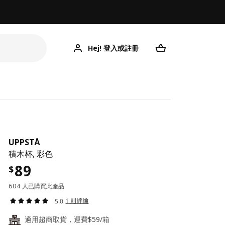
Hej! 登入或註冊
UPPSTÅ
積木杯, 彩色
89
$
604 人已購買此產品
1 則評論
5.0
適用超商取貨，運費$59/箱
24