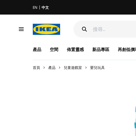
EN
中文
產品
空間
佈置靈感
新品專區
再創低價
首頁
產品
兒童遊戲室
嬰兒玩具