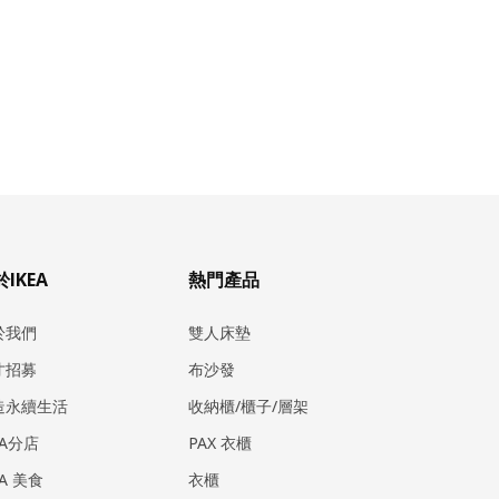
IKEA
熱門產品
於我們
雙人床墊
才招募
布沙發
造永續生活
收納櫃/櫃子/層架
EA分店
PAX 衣櫃
EA 美食
衣櫃