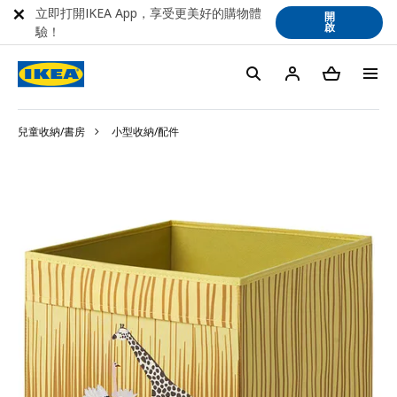
立即打開IKEA App，享受更美好的購物體
開
啟
驗！
兒童收納/書房
小型收納/配件