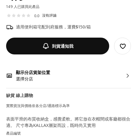
149 人已購買此產品
沒有評論
0.0
適用便利箱宅配到府服務，運費$150/箱
到貨通知我
顯示分店貨架位置
選擇分店
缺貨 線上購物
實際貨況與價格依各分店/通路標示為準
表面平滑的布質收納盒，感覺柔軟。將它放在衣帽間或客廳都很合
適。 尺寸專為KALLAX層架而設，既時尚又實用
產品編號