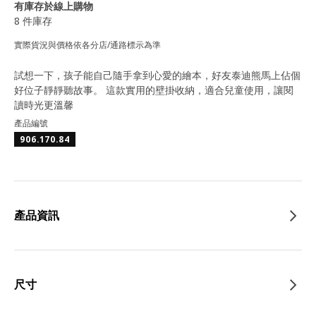
有庫存於線上購物
8 件庫存
實際貨況與價格依各分店/通路標示為準
試想一下，孩子能自己隨手拿到心愛的繪本，好友泰迪熊馬上佔個
好位子靜靜聽故事。 這款實用的壁掛收納，適合兒童使用，讓閱
讀時光更溫馨
產品編號
906.170.84
產品資訊
尺寸