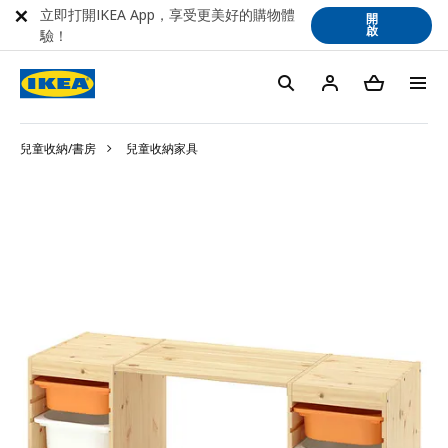
立即打開IKEA App，享受更美好的購物體
開
啟
驗！
兒童收納/書房
兒童收納家具