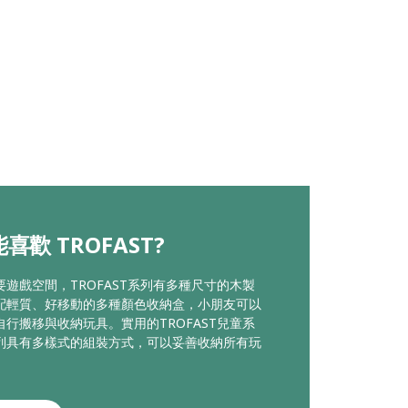
喜歡 TROFAST?
要遊戲空間，TROFAST系列有多種尺寸的木製
配輕質、好移動的多種顏色收納盒，小朋友可以
自行搬移與收納玩具。實用的TROFAST兒童系
列具有多樣式的組裝方式，可以妥善收納所有玩