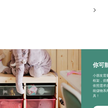
你可能
小朋友需
框架，搭
依照需求
統儲物系
具！