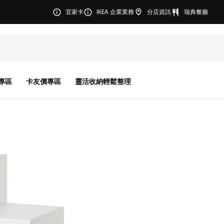
宜家卡
IKEA 企業業務
分店資訊
瑞典餐廳
專區
卡友價專區
靈活收納輕鬆整理