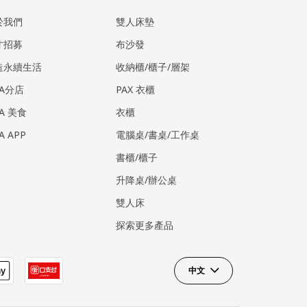
於我們
雙人床墊
才招募
布沙發
造永續生活
收納櫃/櫃子/層架
EA分店
PAX 衣櫃
EA 美食
衣櫃
EA APP
電腦桌/書桌/工作桌
書櫃/櫃子
升降桌/辦公桌
雙人床
探索更多產品
中文