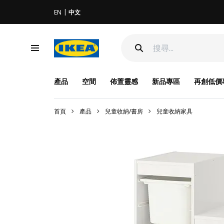
EN
中文
產品
空間
佈置靈感
新品專區
再創低價
首頁
產品
兒童收納/書房
兒童收納家具