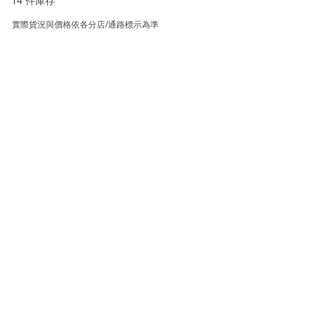
14 件庫存
實際貨況與價格依各分店/通路標示為準