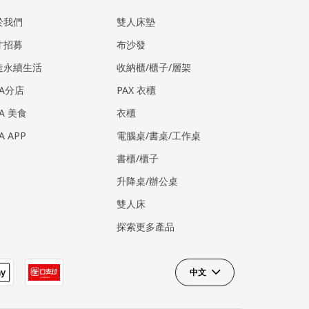
於我們
雙人床墊
才招募
布沙發
造永續生活
收納櫃/櫃子/層架
EA分店
PAX 衣櫃
EA 美食
衣櫃
EA APP
電腦桌/書桌/工作桌
書櫃/櫃子
升降桌/辦公桌
雙人床
探索更多產品
中文