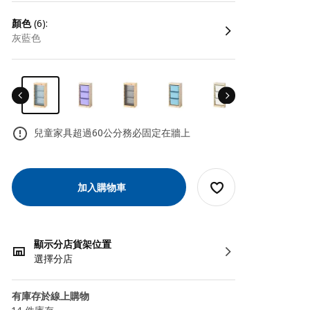
顏色
(6):
灰藍色
兒童家具超過60公分務必固定在牆上
加入購物車
顯示分店貨架位置
選擇分店
有庫存於線上購物