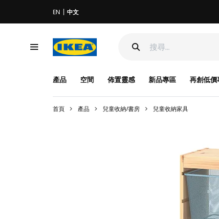
EN
中文
產品
空間
佈置靈感
新品專區
再創低價
首頁
產品
兒童收納/書房
兒童收納家具