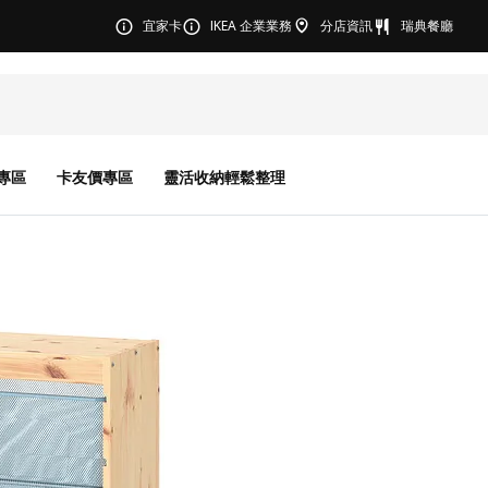
宜家卡
IKEA 企業業務
分店資訊
瑞典餐廳
專區
卡友價專區
靈活收納輕鬆整理