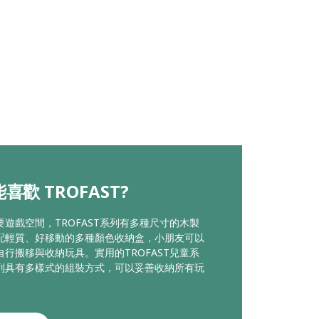
喜歡 TROFAST?
要遊戲空間，TROFAST系列有多種尺寸的木製
配輕質、好移動的多種顏色收納盒，小朋友可以
自行搬移與收納玩具。實用的TROFAST兒童系
列具有多樣式的組裝方式，可以妥善收納所有玩