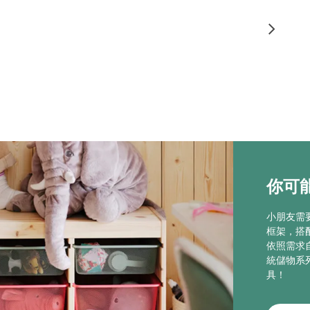
你可能
小朋友需
框架，搭
依照需求
統儲物系
具！