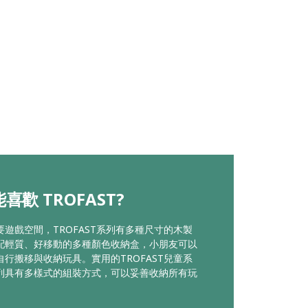
喜歡 TROFAST?
要遊戲空間，TROFAST系列有多種尺寸的木製
配輕質、好移動的多種顏色收納盒，小朋友可以
自行搬移與收納玩具。實用的TROFAST兒童系
列具有多樣式的組裝方式，可以妥善收納所有玩