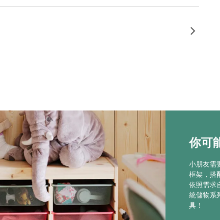
你可能
小朋友需
框架，搭
依照需求
統儲物系
具！