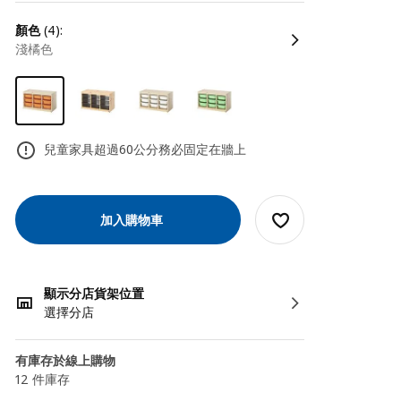
顏色
(4):
淺橘色
兒童家具超過60公分務必固定在牆上
加入購物車
顯示分店貨架位置
選擇分店
有庫存於線上購物
12 件庫存