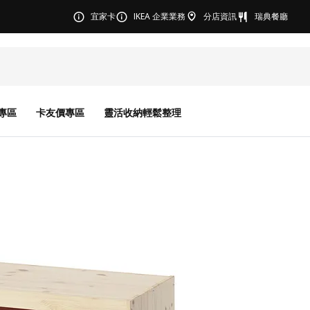
宜家卡
IKEA 企業業務
分店資訊
瑞典餐廳
專區
卡友價專區
靈活收納輕鬆整理