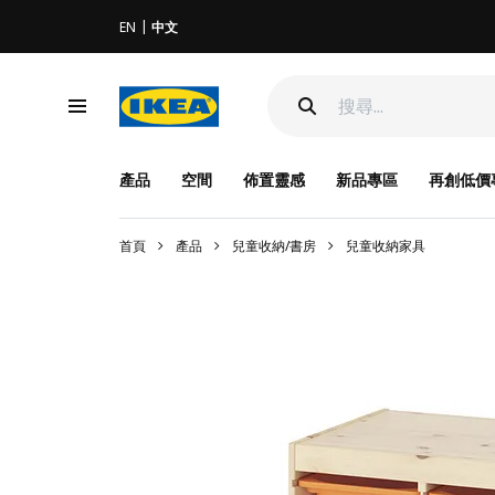
EN
中文
產品
空間
佈置靈感
新品專區
再創低價
首頁
產品
兒童收納/書房
兒童收納家具