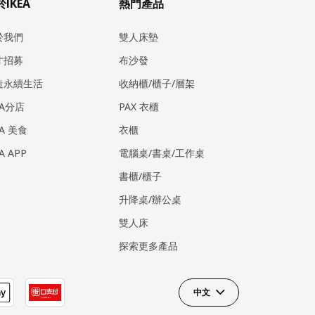
IKEA
熱門產品
於我們
雙人床墊
才招募
布沙發
造永續生活
收納櫃/櫃子/層架
EA分店
PAX 衣櫃
EA 美食
衣櫃
EA APP
電腦桌/書桌/工作桌
書櫃/櫃子
升降桌/辦公桌
雙人床
探索更多產品
中文