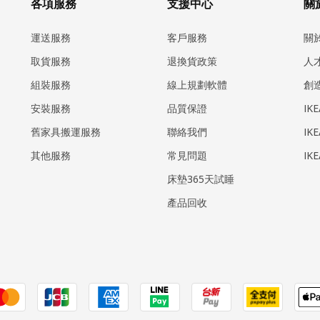
各項服務
支援中心
關於
運送服務
客戶服務
關
取貨服務
退換貨政策
人
組裝服務
線上規劃軟體
創
安裝服務
品質保證
IK
​舊家具搬運服務
聯絡我們
IK
其他服務
常見問題
IK
床墊365天試睡
產品回收