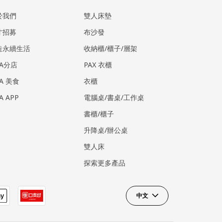
於我們
雙人床墊
才招募
布沙發
造永續生活
收納櫃/櫃子/層架
EA分店
PAX 衣櫃
EA 美食
衣櫃
EA APP
電腦桌/書桌/工作桌
書櫃/櫃子
升降桌/辦公桌
雙人床
探索更多產品
中文