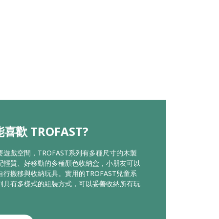
喜歡 TROFAST?
要遊戲空間，TROFAST系列有多種尺寸的木製
配輕質、好移動的多種顏色收納盒，小朋友可以
自行搬移與收納玩具。實用的TROFAST兒童系
列具有多樣式的組裝方式，可以妥善收納所有玩