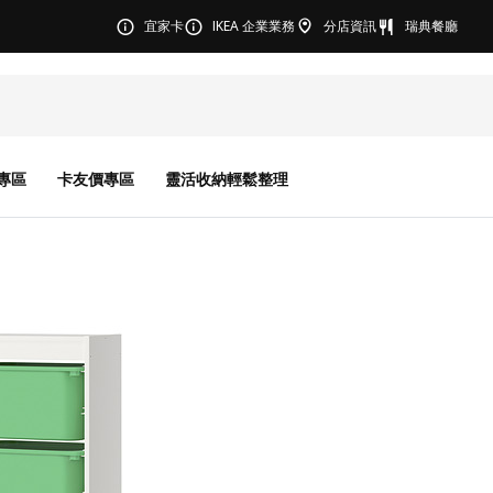
宜家卡
IKEA 企業業務
分店資訊
瑞典餐廳
專區
卡友價專區
靈活收納輕鬆整理