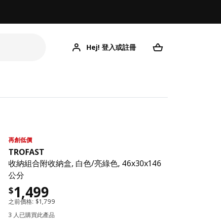
Hej! 登入或註冊
再創低價
TROFAST
收納組合附收納盒, 白色/亮綠色, 46x30x146
公分
1,499
$
之前價格:
$
1,799
3 人已購買此產品