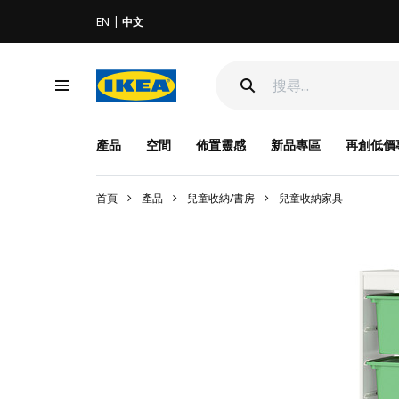
EN
中文
產品
空間
佈置靈感
新品專區
再創低價
首頁
產品
兒童收納/書房
兒童收納家具