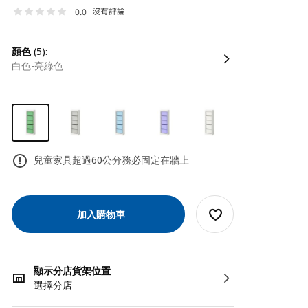
沒有評論
0.0
顏色
(5):
白色-亮綠色
兒童家具超過60公分務必固定在牆上
加入購物車
顯示分店貨架位置
選擇分店