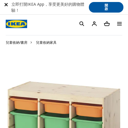
立即打開IKEA App，享受更美好的購物體
開
啟
驗！
兒童收納/書房
兒童收納家具