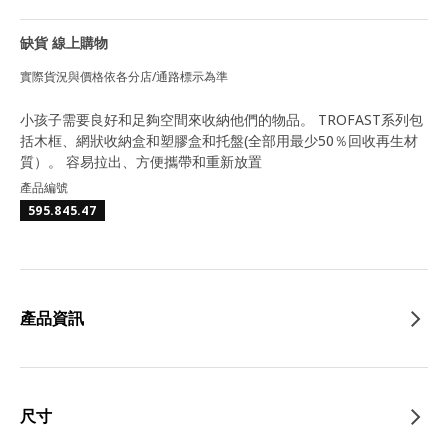
缺貨 線上購物
實際貨況與價格依各分店/通路標示為準
小孩子需要良好和足夠空間來收納他們的物品。 TROFAST系列包
括木框、網狀收納盒和塑膠盒和托盤(全部用最少50％回收再生材
質）。 容易拉出、方便攜帶和重新放置
產品編號
595.845.47
產品資訊
尺寸