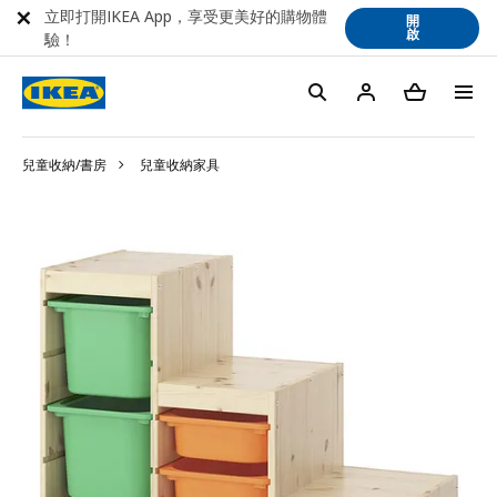
立即打開IKEA App，享受更美好的購物體
開
啟
驗！
兒童收納/書房
兒童收納家具