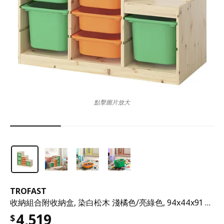
點擊圖片放大
TROFAST
收納組合附收納盒, 染白松木 淺橘色/亮綠色, 94x44x91 公分
4,519
$