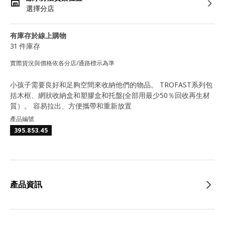
選擇分店
有庫存於線上購物
31 件庫存
實際貨況與價格依各分店/通路標示為準
小孩子需要良好和足夠空間來收納他們的物品。 TROFAST系列包
括木框、網狀收納盒和塑膠盒和托盤(全部用最少50％回收再生材
質）。 容易拉出、方便攜帶和重新放置
產品編號
395.853.45
產品資訊