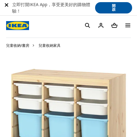
立即打開IKEA App，享受更美好的購物體
開
啟
驗！
兒童收納/書房
兒童收納家具