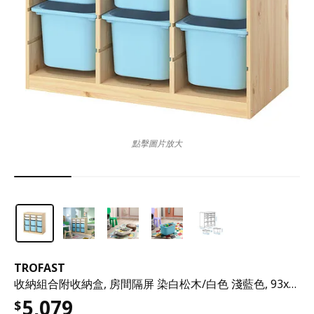
點擊圖片放大
TROFAST
收納組合附收納盒, 房間隔屏 染白松木/白色 淺藍色, 93x44x91 公分
5,079
$