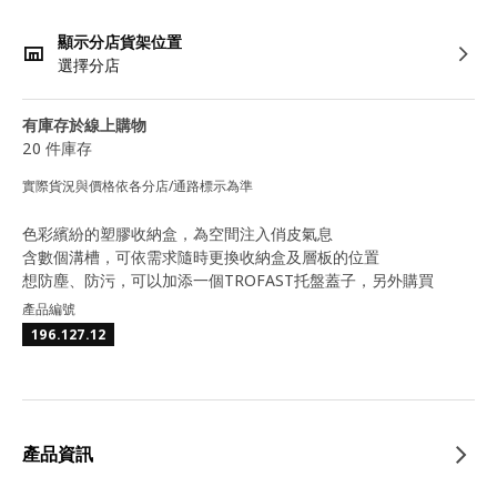
顯示分店貨架位置
選擇分店
有庫存於線上購物
20 件庫存
實際貨況與價格依各分店/通路標示為準
色彩繽紛的塑膠收納盒，為空間注入俏皮氣息
含數個溝槽，可依需求隨時更換收納盒及層板的位置
想防塵、防污，可以加添一個TROFAST托盤蓋子，另外購買
產品編號
196.127.12
產品資訊