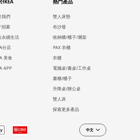
IKEA
熱門產品
於我們
雙人床墊
才招募
布沙發
造永續生活
收納櫃/櫃子/層架
EA分店
PAX 衣櫃
EA 美食
衣櫃
EA APP
電腦桌/書桌/工作桌
書櫃/櫃子
升降桌/辦公桌
雙人床
探索更多產品
中文