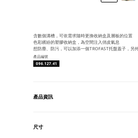
含數個溝槽，可依需求隨時更換收納盒及層板的位置
色彩繽紛的塑膠收納盒，為空間注入俏皮氣息
想防塵、防污，可以加添一個TROFAST托盤蓋子，另
產品編號
096.127.41
產品資訊
尺寸