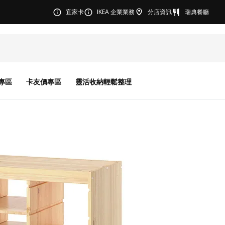
宜家卡
IKEA 企業業務
分店資訊
瑞典餐廳
專區
卡友價專區
靈活收納輕鬆整理