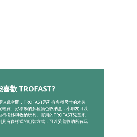
喜歡 TROFAST?
要遊戲空間，TROFAST系列有多種尺寸的木製
配輕質、好移動的多種顏色收納盒，小朋友可以
自行搬移與收納玩具。實用的TROFAST兒童系
列具有多樣式的組裝方式，可以妥善收納所有玩