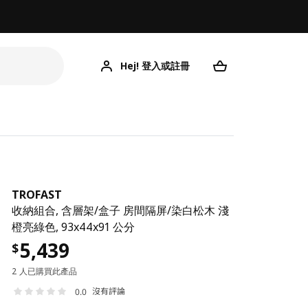
Hej! 登入或註冊
TROFAST
收納組合, 含層架/盒子 房間隔屏/染白松木 淺
橙亮綠色, 93x44x91 公分
5,439
$
2 人已購買此產品
沒有評論
0.0