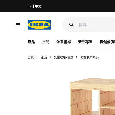
EN
中文
產品
空間
佈置靈感
新品專區
再創低價
首頁
產品
兒童收納/書房
兒童收納家具