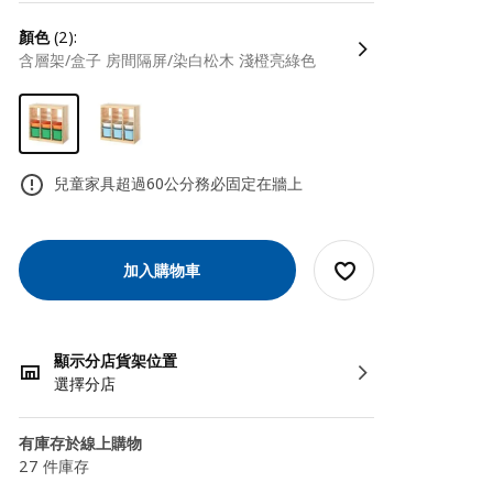
顏色
(2):
含層架/盒子 房間隔屏/染白松木 淺橙亮綠色
兒童家具超過60公分務必固定在牆上
加入購物車
顯示分店貨架位置
選擇分店
有庫存於線上購物
27 件庫存