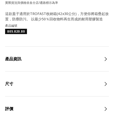
實際貨況與價格依各分店/通路標示為準
這款蓋子適用於TROFAST收納箱(42x30公分)，方便你將箱疊起放
置，防塵防污。 以最少50％回收物料再生而成的耐用塑膠製造
產品編號
805.820.80
產品資訊
尺寸
評價