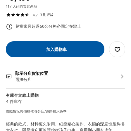
117 人已購買此產品
3 則評論
4.7
兒童家具超過60公分務必固定在牆上
加入購物車
顯示分店貨架位置
選擇分店
有庫存於線上購物
4 件庫存
實際貨況與價格依各分店/通路標示為準
經典的款式、材料恆久耐用、細節精心製作。衣櫥的深度也足夠掛
大衣架，即是說它可以讓你從孩子出生一直用到小朋友成年。