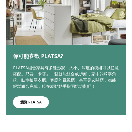
你可能喜歡 PLATSA?
PLATSA組合家具有多種形狀、大小、深度的模組可以任意
搭配。只要「卡嗒」一聲就能組合或拆卸，家中的畸零角
落、臥室抽屜衣櫃、客廳的電視櫃，甚至是玄關櫃，都能
輕鬆組合完成，現在就動動手指開始規劃吧！
瀏覽 PLATSA