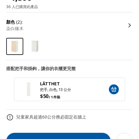
36 人已購買此產品
顏色
(2):
染白橡木
搭配把手和掛鉤，讓你的衣櫃更完整
LÄTTHET
把手, 白色, 13 公分
$
50
/ 1 件裝
兒童家具超過60公分務必固定在牆上