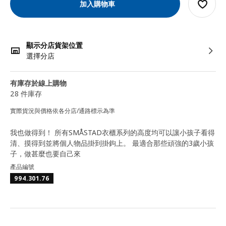
加入購物車
顯示分店貨架位置
選擇分店
有庫存於線上購物
28 件庫存
實際貨況與價格依各分店/通路標示為準
我也做得到！ 所有SMÅSTAD衣櫃系列的高度均可以讓小孩子看得
清、摸得到並將個人物品掛到掛鉤上。 最適合那些頑強的3歲小孩
子，做甚麼也要自己來
產品編號
994.301.76