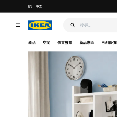
EN
中文
產品
空間
佈置靈感
新品專區
再創低價