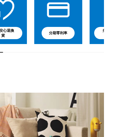
安心退換
免費嬰兒副食
分期零利率
貨
品