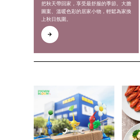
把秋天帶回家，享受最舒服的季節。大膽
圖案、溫暖色彩的居家小物，輕鬆為家換
上秋日氛圍。