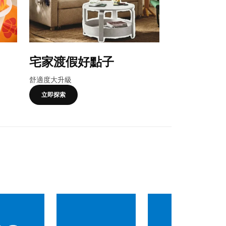
宅家渡假好點子
合購優惠
舒適度大升級
卡友獨享，一起
立即探索
了解更多