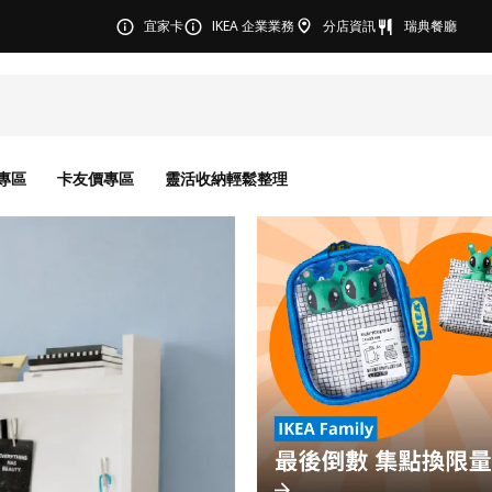
宜家卡
IKEA 企業業務
分店資訊
瑞典餐廳
專區
卡友價專區
靈活收納輕鬆整理