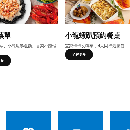
菜單
小龍蝦趴預約餐桌
蝦、小龍蝦墨魚麵、香菜小龍蝦
宜家卡卡友獨享，4人同行最超值
了解更多
更多