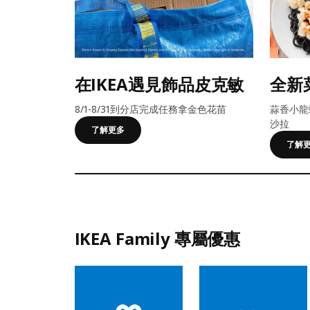
在IKEA遇見飾品皮克敏
全新
8/1-8/31到分店完成任務拿金色花苗
蒜香小龍
沙拉
了解更多
了解
IKEA Family 專屬優惠