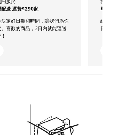
們的服務
我們的服務
配送 運費$290起
單筆滿$499 
要決定好日期和時間，讓我們為你
線上下單喜愛的
定。喜歡的商品，3日內就能運送
日到貨！
府！