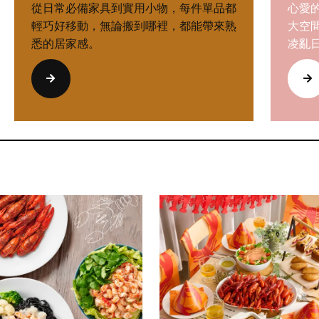
從日常必備家具到實用小物，每件單品都
心愛
輕巧好移動，無論搬到哪裡，都能帶來熟
大空
悉的居家感。
凌亂