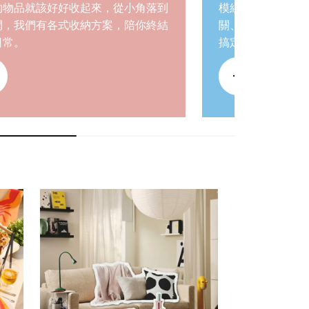
的物品就該好好收起來，從小角落到
模組化設計可依不
間，我們有各式收納方案，陪你終結
關、臥室、兒童房
日常。
搞定！