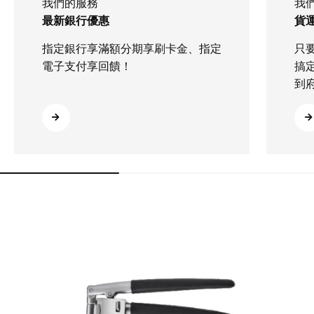
我們的服務
我
最新銀行優惠
貨運
指定銀行享滿額分期享刷卡金、指定
只
電子支付享回饋！
搞
到