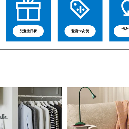
卡友
兒童生日餐
驚喜卡友價