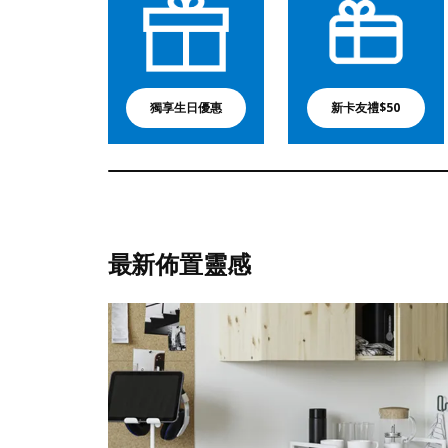
獨享生日優惠
新卡友禮$50
最新佈置靈感