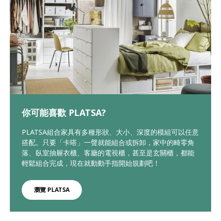
你可能喜歡 PLATSA?
PLATSA組合家具有多種形狀、大小、深度的模組可以任意
搭配。只要「卡嗒」一聲就能組合或拆卸，家中的畸零角
落、臥室抽屜衣櫃、客廳的電視櫃，甚至是玄關櫃，都能
輕鬆組合完成，現在就動動手指開始規劃吧！
瀏覽 PLATSA