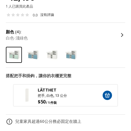
1 人已購買此產品
沒有評論
0.0
顏色
(4):
白色-淺綠色
搭配把手和掛鉤，讓你的衣櫃更完整
LÄTTHET
把手, 白色, 13 公分
$
50
/ 1 件裝
兒童家具超過60公分務必固定在牆上