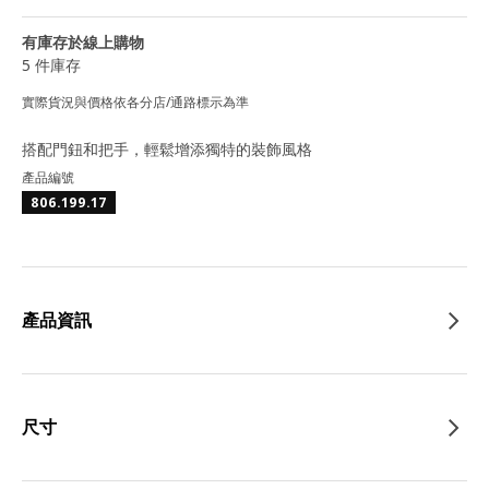
有庫存於線上購物
5 件庫存
實際貨況與價格依各分店/通路標示為準
搭配門鈕和把手，輕鬆增添獨特的裝飾風格
產品編號
806.199.17
產品資訊
尺寸