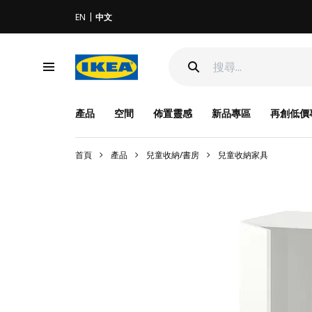
EN
中文
產品
空間
佈置靈感
新品專區
再創低價
首頁
產品
兒童收納/書房
兒童收納家具