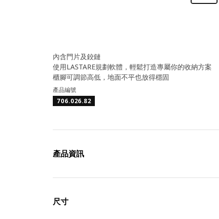
內含門片及鉸鏈
使用LASTARE規劃軟體，輕鬆打造專屬你的收納方案
櫃腳可調節高低，地面不平也放得穩固
產品編號
706.026.82
產品資訊
尺寸