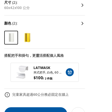
尺寸
(2):
60x42x100 公分
顏色
(2):
搭配把手和掛勾，更靈活搭配個人風格
LATMASK
BEGR
夾式把手, 白色, 60 公厘 2 件裝
$
100
$
150
/ 2 件裝
兒童家具超過60公分務必固定在牆上