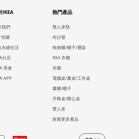
IKEA
熱門產品
於我們
雙人床墊
才招募
布沙發
造永續生活
收納櫃/櫃子/層架
EA分店
PAX 衣櫃
EA 美食
衣櫃
EA APP
電腦桌/書桌/工作桌
書櫃/櫃子
升降桌/辦公桌
雙人床
探索更多產品