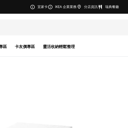
宜家卡
IKEA 企業業務
分店資訊
瑞典餐廳
專區
卡友價專區
靈活收納輕鬆整理