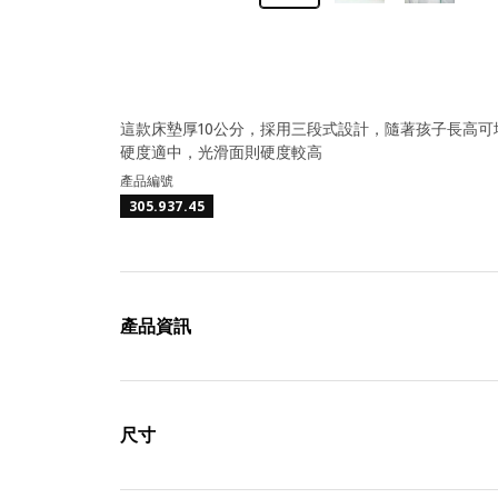
這款床墊厚10公分，採用三段式設計，隨著孩子長高可
硬度適中，光滑面則硬度較高
產品編號
305.937.45
產品資訊
尺寸