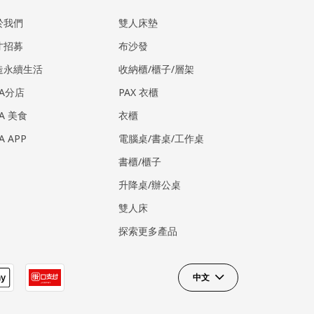
於我們
雙人床墊
才招募
布沙發
造永續生活
收納櫃/櫃子/層架
EA分店
PAX 衣櫃
EA 美食
衣櫃
EA APP
電腦桌/書桌/工作桌
書櫃/櫃子
升降桌/辦公桌
雙人床
探索更多產品
中文