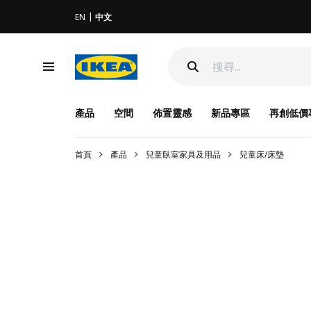
EN
中文
產品
空間
佈置靈感
新品專區
再創低價
首頁
產品
兒童臥室家具及用品
兒童床/床墊