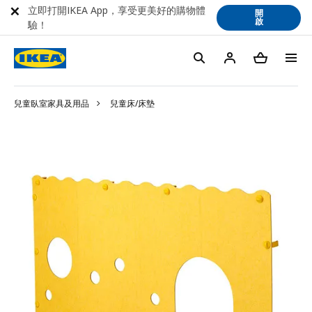
立即打開IKEA App，享受更美好的購物體
開
啟
驗！
兒童臥室家具及用品
兒童床/床墊